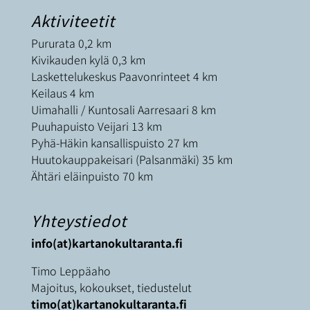
Aktiviteetit
Pururata 0,2 km
Kivikauden kylä 0,3 km
Laskettelukeskus Paavonrinteet 4 km
Keilaus 4 km
Uimahalli / Kuntosali Aarresaari 8 km
Puuhapuisto Veijari 13 km
Pyhä-Häkin kansallispuisto 27 km
Huutokauppakeisari (Palsanmäki) 35 km
Ähtäri eläinpuisto 70 km
Yhteystiedot
info(at)kartanokultaranta.fi
Timo Leppäaho
Majoitus, kokoukset, tiedustelut
timo(at)kartanokultaranta.fi