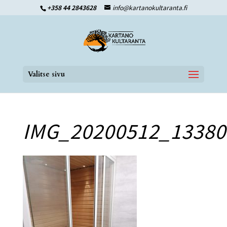
+358 44 2843628
info@kartanokultaranta.fi
Valitse sivu
IMG_20200512_13380