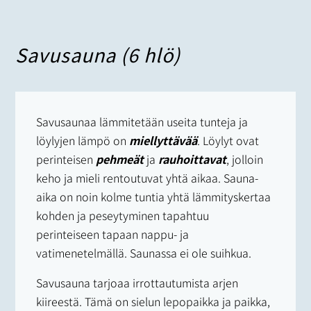
Savusauna (6 hlö)
Savusaunaa lämmitetään useita tunteja ja
löylyjen lämpö on
miellyttävää
. Löylyt ovat
perinteisen
pehmeät
ja
rauhoittavat
, jolloin
keho ja mieli rentoutuvat yhtä aikaa. Sauna-
aika on noin kolme tuntia yhtä lämmityskertaa
kohden ja peseytyminen tapahtuu
perinteiseen tapaan nappu- ja
vatimenetelmällä. Saunassa ei ole suihkua.
Savusauna tarjoaa irrottautumista arjen
kiireestä. Tämä on sielun lepopaikka ja paikka,