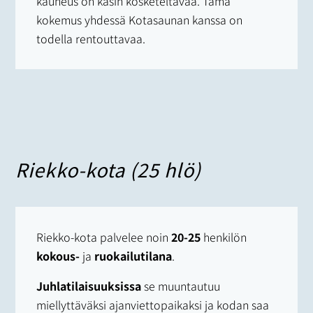
kauneus on käsin kosketeltavaa. Tämä
kokemus yhdessä Kotasaunan kanssa on
todella rentouttavaa.
Riekko-kota (25 hlö)
Riekko-kota palvelee noin
20-25
henkilön
kokous-
ja
ruokailutilana
.
Juhlatilaisuuksissa
se muuntautuu
miellyttäväksi ajanviettopaikaksi ja kodan saa