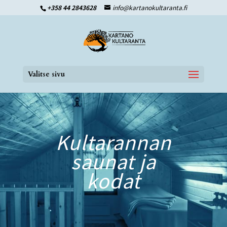
+358 44 2843628
info@kartanokultaranta.fi
Valitse sivu
Kultarannan
saunat ja
kodat