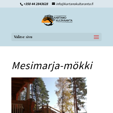
+358 44 2843628
info@kartanokultaranta.fi
Valitse sivu
Mesimarja-mökki