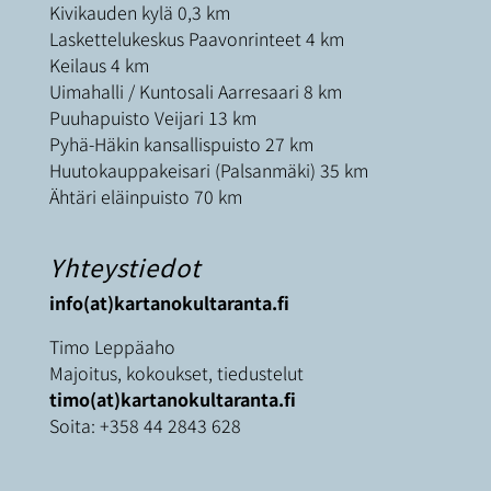
Kivikauden kylä 0,3 km
Laskettelukeskus Paavonrinteet 4 km
Keilaus 4 km
Uimahalli / Kuntosali Aarresaari 8 km
Puuhapuisto Veijari 13 km
Pyhä-Häkin kansallispuisto 27 km
Huutokauppakeisari (Palsanmäki) 35 km
Ähtäri eläinpuisto 70 km
Yhteystiedot
info(at)kartanokultaranta.fi
Timo Leppäaho
Majoitus, kokoukset, tiedustelut
timo(at)kartanokultaranta.fi
Soita:
+358 44 2843 628