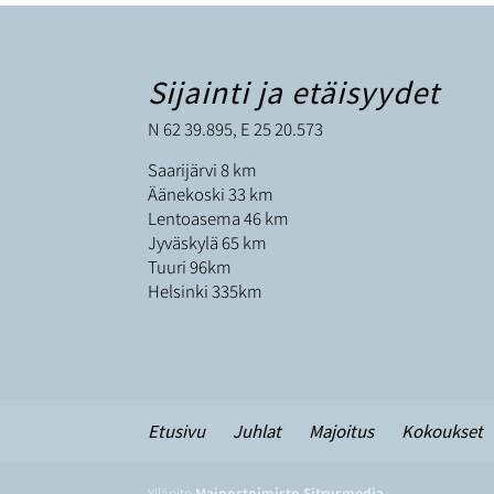
Sijainti ja etäisyydet
N 62 39.895, E 25 20.573
Saarijärvi 8 km
Äänekoski 33 km
Lentoasema 46 km
Jyväskylä 65 km
Tuuri 96km
Helsinki 335km
Etusivu
Juhlat
Majoitus
Kokoukset
Ylläpito
Mainostoimisto Sitrusmedia