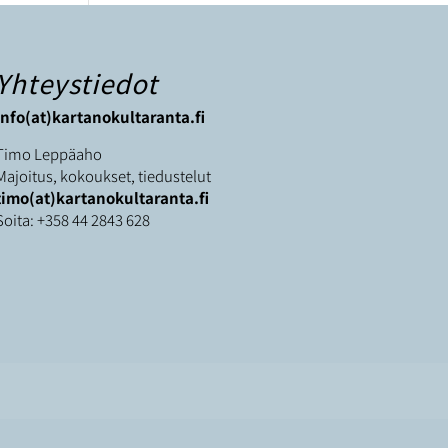
Yhteystiedot
info(at)kartanokultaranta.fi
Timo Leppäaho
Majoitus, kokoukset, tiedustelut
timo(at)kartanokultaranta.fi
Soita:
+358 44 2843 628