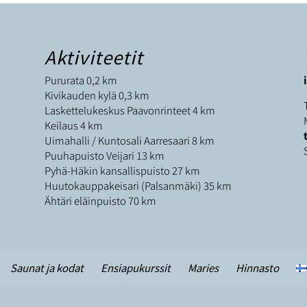
Aktiviteetit
Pururata 0,2 km
Kivikauden kylä 0,3 km
Laskettelukeskus Paavonrinteet 4 km
Keilaus 4 km
Uimahalli / Kuntosali Aarresaari 8 km
Puuhapuisto Veijari 13 km
Pyhä-Häkin kansallispuisto 27 km
Huutokauppakeisari (Palsanmäki) 35 km
Ähtäri eläinpuisto 70 km
Saunat ja kodat
Ensiapukurssit
Maries
Hinnasto