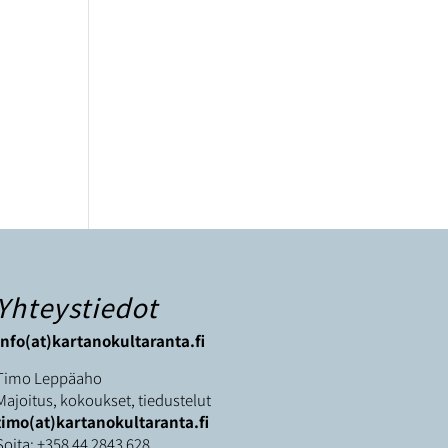
Yhteystiedot
info(at)kartanokultaranta.fi
Timo Leppäaho
Majoitus, kokoukset, tiedustelut
timo(at)kartanokultaranta.fi
Soita:
+358 44 2843 628