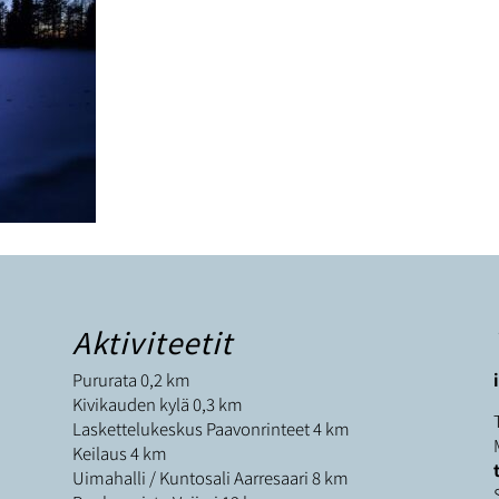
Aktiviteetit
Pururata 0,2 km
Kivikauden kylä 0,3 km
Laskettelukeskus Paavonrinteet 4 km
Keilaus 4 km
Uimahalli / Kuntosali Aarresaari 8 km