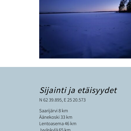
Sijainti ja etäisyydet
N 62 39.895, E 25 20.573
Saarijärvi 8 km
Äänekoski 33 km
Lentoasema 46 km
Jyväskylä 65 km