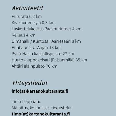
Aktiviteetit
Pururata 0,2 km
Kivikauden kylä 0,3 km
Laskettelukeskus Paavonrinteet 4 km
Keilaus 4 km
Uimahalli / Kuntosali Aarresaari 8 km
Puuhapuisto Veijari 13 km
Pyhä-Häkin kansallispuisto 27 km
Huutokauppakeisari (Palsanmäki) 35 km
Ähtäri eläinpuisto 70 km
Yhteystiedot
info(at)kartanokultaranta.fi
Timo Leppäaho
Majoitus, kokoukset, tiedustelut
timo(at)kartanokultaranta.fi