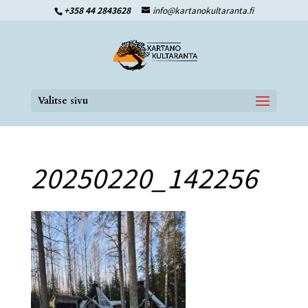
+358 44 2843628
info@kartanokultaranta.fi
Valitse sivu
20250220_142256