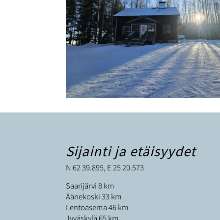
Sijainti ja etäisyydet
N 62 39.895, E 25 20.573
Saarijärvi 8 km
Äänekoski 33 km
Lentoasema 46 km
Jyväskylä 65 km