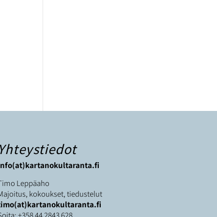
Yhteystiedot
info(at)kartanokultaranta.fi
Timo Leppäaho
Majoitus, kokoukset, tiedustelut
timo(at)kartanokultaranta.fi
Soita:
+358 44 2843 628