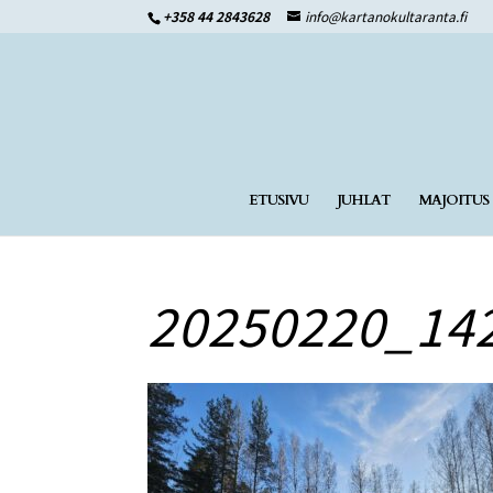
+358 44 2843628
info@kartanokultaranta.fi
ETUSIVU
JUHLAT
MAJOITUS
20250220_14