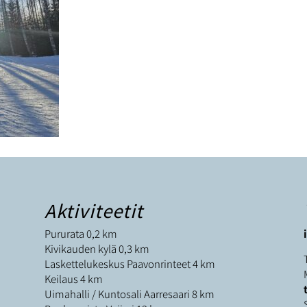
Aktiviteetit
Pururata 0,2 km
Kivikauden kylä 0,3 km
Laskettelukeskus Paavonrinteet 4 km
Keilaus 4 km
Uimahalli / Kuntosali Aarresaari 8 km