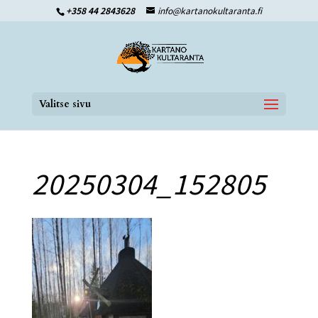
+358 44 2843628
info@kartanokultaranta.fi
Valitse sivu
20250304_152805