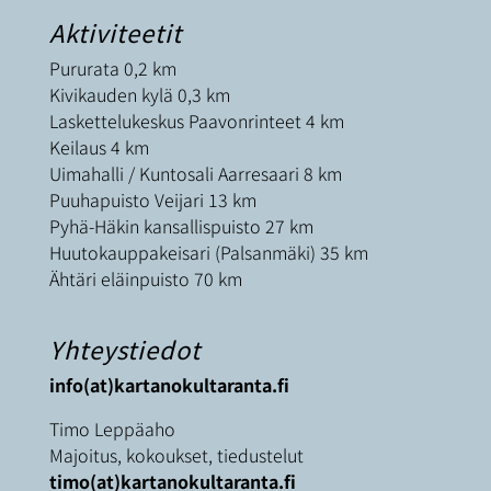
Aktiviteetit
Pururata 0,2 km
Kivikauden kylä 0,3 km
Laskettelukeskus Paavonrinteet 4 km
Keilaus 4 km
Uimahalli / Kuntosali Aarresaari 8 km
Puuhapuisto Veijari 13 km
Pyhä-Häkin kansallispuisto 27 km
Huutokauppakeisari (Palsanmäki) 35 km
Ähtäri eläinpuisto 70 km
Yhteystiedot
info(at)kartanokultaranta.fi
Timo Leppäaho
Majoitus, kokoukset, tiedustelut
timo(at)kartanokultaranta.fi